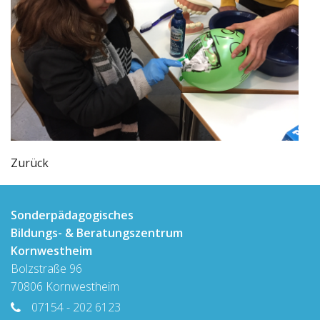
Zurück
Sonderpädagogisches
Bildungs- & Beratungszentrum
Kornwestheim
Bolzstraße 96
70806 Kornwestheim
07154 - 202 6123